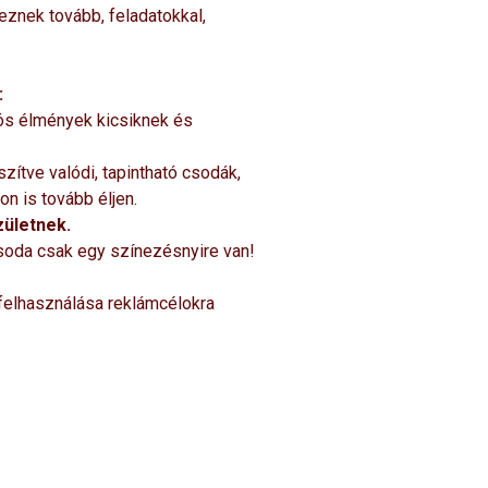
eznek tovább, feladatokkal,
:
nós élmények kicsiknek és
ítve valódi, tapintható csodák,
n is tovább éljen.
zületnek.
csoda csak egy színezésnyire van!
 felhasználása reklámcélokra