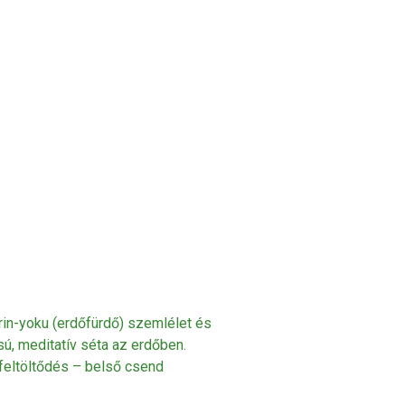
rin-yoku (erdőfürdő) szemlélet és
ú, meditatív séta az erdőben.
feltöltődés – belső csend