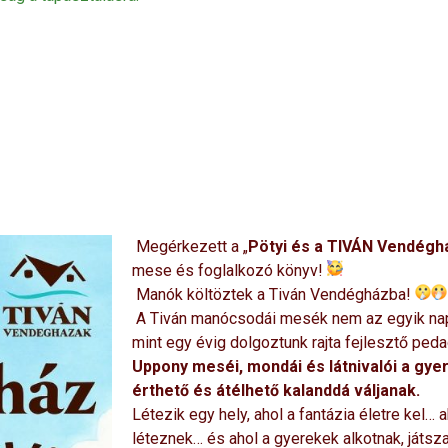
Megérkezett a „
Pötyi és a TIVÁN Vendég
mese és foglalkozó könyv!
Manók költöztek a Tiván Vendégházba!
A Tiván manócsodái mesék nem az egyik napr
mint egy évig dolgoztunk rajta fejlesztő pe
Uppony meséi, mondái és látnivalói a gye
érthető és átélhető kalanddá váljanak.
Létezik egy hely, ahol a fantázia életre ke
léteznek… és ahol a gyerekek alkotnak, játsz