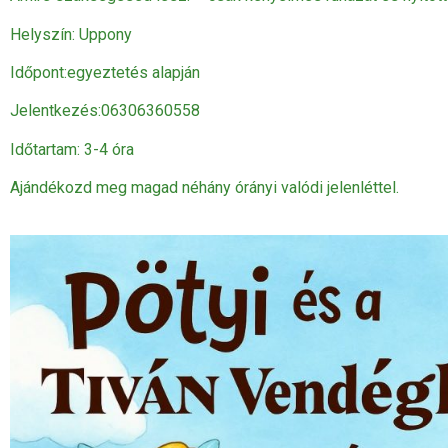
Helyszín: Uppony
Időpont:egyeztetés alapján
Jelentkezés:06306360558
Időtartam: 3-4 óra
Ajándékozd meg magad néhány órányi valódi jelenléttel.