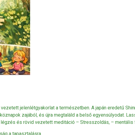
ezetett jelenlétgyakorlat a természetben. A japán eredetű Shin
köznapok zajából, és újra megtaláld a belső egyensúlyodat. Lass
légzés és rövid vezetett meditáció – Stresszoldás, – mentális 
ság a tapasztalásra.