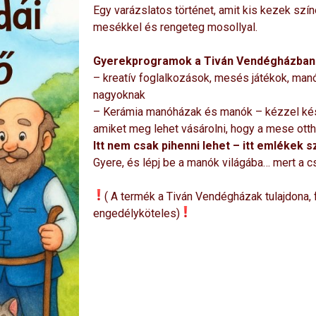
Egy varázslatos történet, amit kis kezek szín
mesékkel és rengeteg mosollyal.
Gyerekprogramok a Tiván Vendégházban
– kreatív foglalkozások, mesés játékok, ma
nagyoknak
– Kerámia manóházak és manók – kézzel kész
amiket meg lehet vásárolni, hogy a mese ottho
Itt nem csak pihenni lehet – itt emlékek s
Gyere, és lépj be a manók világába… mert a 
( A termék a Tiván Vendégházak tulajdona,
engedélyköteles)