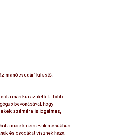
ház manócsodái
” kifestő,
ól a másikra születtek. Több
dagógus bevonásával, hogy
rekek számára is izgalmas,
l… ahol a manók nem csak mesékben
anak és csodákat visznek haza.