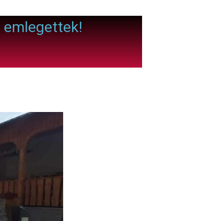
g emlegettek!