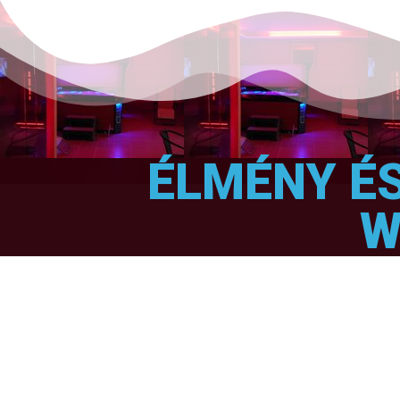
ÉLMÉNY É
W