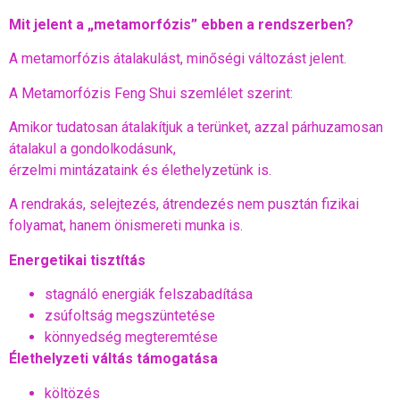
Mit jelent a „metamorfózis” ebben a rendszerben?
A metamorfózis átalakulást, minőségi változást jelent.
A Metamorfózis Feng Shui szemlélet szerint:
Amikor tudatosan átalakítjuk a terünket, azzal párhuzamosan
átalakul a gondolkodásunk,
érzelmi mintázataink és élethelyzetünk is.
A rendrakás, selejtezés, átrendezés nem pusztán fizikai
folyamat, hanem önismereti munka is.
Energetikai tisztítás
stagnáló energiák felszabadítása
zsúfoltság megszüntetése
könnyedség megteremtése
Élethelyzeti váltás támogatása
költözés