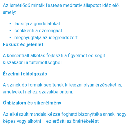
Az ismétlődő minták festése meditatív állapotot idéz elő,
amely:
lassítja a gondolatokat
csökkenti a szorongást
megnyugtatja az idegrendszert
Fókusz és jelenlét
A koncentrált alkotás fejleszti a figyelmet és segít
kiszakadni a túlterheltségből.
Érzelmi feldolgozás
A színek és formák segítenek kifejezni olyan érzéseket is,
amelyeket nehéz szavakba önteni.
Önbizalom és sikerélmény
Az elkészült mandala kézzelfogható bizonyítéka annak, hogy
képes vagy alkotni – ez erősíti az önértékelést.