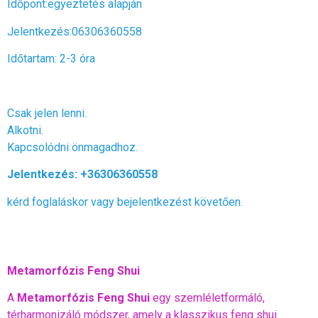
Időpont:egyeztetés alapján
Jelentkezés:06306360558
Időtartam: 2-3 óra
Csak jelen lenni.
Alkotni.
Kapcsolódni önmagadhoz.
Jelentkezés: +36306360558
kérd foglaláskor vagy bejelentkezést követően.
Metamorfózis Feng Shui
A
Metamorfózis Feng Shui
egy szemléletformáló,
térharmonizáló módszer, amely a klasszikus feng shui