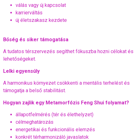
válás vagy új kapcsolat
karrierváltás
új életszakasz kezdete
Bőség és siker támogatása
A tudatos térszervezés segíthet fókuszba hozni célokat és
lehetőségeket.
Lelki egyensúly
A harmonikus környezet csökkenti a mentális terhelést és
támogatja a belső stabilitást.
Hogyan zajlik egy Metamorfózis Feng Shui folyamat?
állapotfelmérés (tér és élethelyzet)
célmeghatározás
energetikai és funkcionális elemzés
konkrét térharmonizáló javaslatok