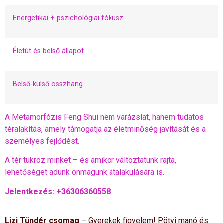
Energetikai + pszichológiai fókusz
Életút és belső állapot
Belső-külső összhang
A Metamorfózis Feng Shui nem varázslat, hanem tudatos
téralakítás, amely támogatja az életminőség javítását és a
személyes fejlődést.
A tér tükröz minket – és amikor változtatunk rajta,
lehetőséget adunk önmagunk átalakulására is.
Jelentkezés: +36306360558
Lizi Tündér csomag
–
Gyerekek figyelem! Pötyi manó és