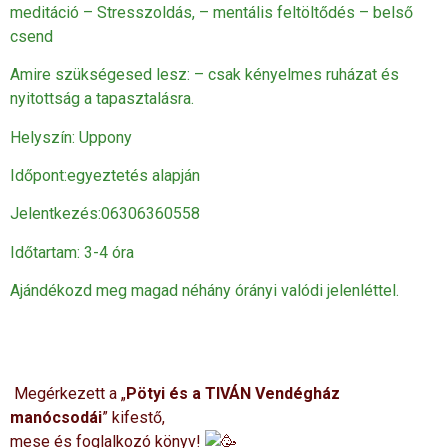
meditáció – Stresszoldás, – mentális feltöltődés – belső
csend
Amire szükségesed lesz: – csak kényelmes ruházat és
nyitottság a tapasztalásra.
Helyszín: Uppony
Időpont:egyeztetés alapján
Jelentkezés:06306360558
Időtartam: 3-4 óra
Ajándékozd meg magad néhány órányi valódi jelenléttel.
Megérkezett a „
Pötyi és a TIVÁN Vendégház
manócsodái
” kifestő,
mese és foglalkozó könyv!