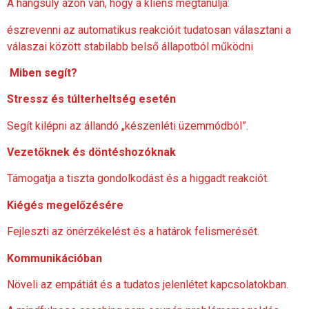
A hangsúly azon van, hogy a kliens megtanulja:
észrevenni az automatikus reakcióit tudatosan választani a
válaszai között stabilabb belső állapotból működni
Miben segít?
Stressz és túlterheltség esetén
Segít kilépni az állandó „készenléti üzemmódból”.
Vezetőknek és döntéshozóknak
Támogatja a tiszta gondolkodást és a higgadt reakciót.
Kiégés megelőzésére
Fejleszti az önérzékelést és a határok felismerését.
Kommunikációban
Növeli az empátiát és a tudatos jelenlétet kapcsolatokban.