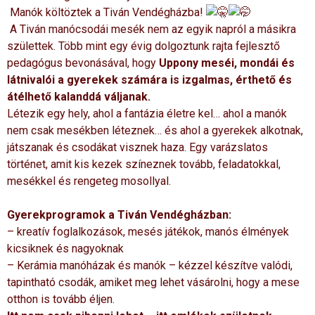
Manók költöztek a Tiván Vendégházba!
A Tiván manócsodái mesék nem az egyik napról a másikra
születtek. Több mint egy évig dolgoztunk rajta fejlesztő
pedagógus bevonásával, hogy
Uppony meséi, mondái és
látnivalói a gyerekek számára is izgalmas, érthető és
átélhető kalanddá váljanak.
Létezik egy hely, ahol a fantázia életre kel… ahol a manók
nem csak mesékben léteznek… és ahol a gyerekek alkotnak,
játszanak és csodákat visznek haza. Egy varázslatos
történet, amit kis kezek színeznek tovább, feladatokkal,
mesékkel és rengeteg mosollyal.
Gyerekprogramok a Tiván Vendégházban:
– kreatív foglalkozások, mesés játékok, manós élmények
kicsiknek és nagyoknak
– Kerámia manóházak és manók – kézzel készítve valódi,
tapintható csodák, amiket meg lehet vásárolni, hogy a mese
otthon is tovább éljen.