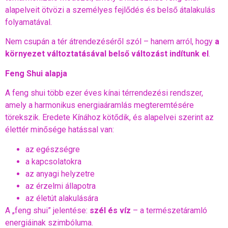
alapelveit ötvözi a személyes fejlődés és belső átalakulás
folyamatával.
Nem csupán a tér átrendezéséről szól – hanem arról, hogy
a
környezet változtatásával belső változást indítunk el
.
Feng Shui alapja
A feng shui több ezer éves kínai térrendezési rendszer,
amely a harmonikus energiaáramlás megteremtésére
törekszik. Eredete Kínához kötődik, és alapelvei szerint az
élettér minősége hatással van:
az egészségre
a kapcsolatokra
az anyagi helyzetre
az érzelmi állapotra
az életút alakulására
A „feng shui” jelentése:
szél és víz
– a természetáramló
energiáinak szimbóluma.