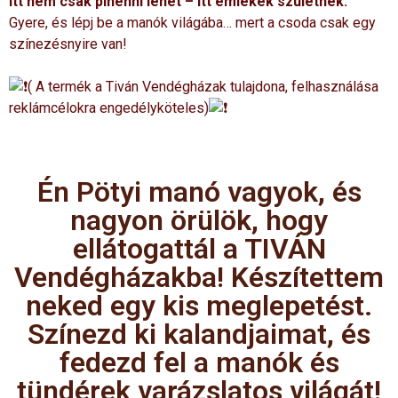
Itt nem csak pihenni lehet – itt emlékek születnek.
Gyere, és lépj be a manók világába… mert a csoda csak egy
színezésnyire van!
( A termék a Tiván Vendégházak tulajdona, felhasználása
reklámcélokra engedélyköteles)
Én Pötyi manó vagyok, és
nagyon örülök, hogy
ellátogattál a TIVÁN
Vendégházakba! Készítettem
neked egy kis meglepetést.
Színezd ki kalandjaimat, és
fedezd fel a manók és
tündérek varázslatos világát!