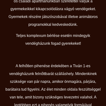
ös családi apartmanunkban szeretettel várjuk a
gyermekeikkel kikapcsolódásra vágyó vendégeket.
Gyermekek részére játszószobával illetve animátoros
programokkal kedveskedünk.
Teljes komplexum bérlése esetén mindegyik
vendégházunk fogad gyerekeket!
A felhőtlen pihenése érdekében a Tiván 1-es
vendégházunk felnőttbarát szálláshely. Mindenkinek
szüksége van pár napra, amikor önmagára, párjára,
barátaira tud figyelni. Az élet minden oldala feszültséggel
van tele, amit bizony szükséges levezetni valahol. A
legtöbben ezt a pihenés valamelyik formájával