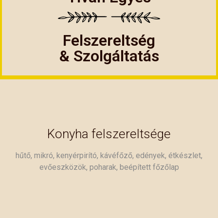
Felszereltség
& Szolgáltatás
Konyha felszereltsége
hűtő, mikró, kenyérpirító, kávéfőző, edények, étkészlet,
evőeszközök, poharak, beépített főzőlap