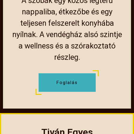
A szobák egy közös légterű
nappaliba, étkezőbe és egy
teljesen felszerelt konyhába
nyílnak. A vendégház alsó szintje
a wellness és a szórakoztató
részleg.
Foglalás
Tiván Egyes