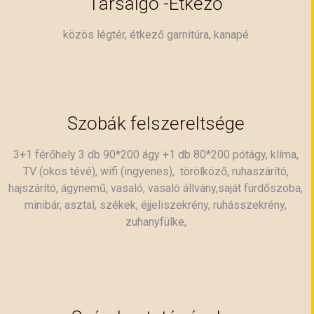
Társalgó -Étkező
közös légtér, étkező garnitúra, kanapé
Szobák felszereltsége
3+1 férőhely 3 db 90*200 ágy +1 db 80*200 pótágy, klíma,
TV (okos tévé), wifi (ingyenes), törölköző, ruhaszárító,
hajszárító, ágynemű, vasaló, vasaló állvány,saját fürdőszoba,
minibár, asztal, székek, éjjeliszekrény, ruhásszekrény,
zuhanyfülke,