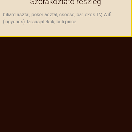
Szórakoztató részleg
biliárd asztal, póker asztal, csocsó, bár, okos TV, Wifi
(ingyenes), társasjátékok, buli pince