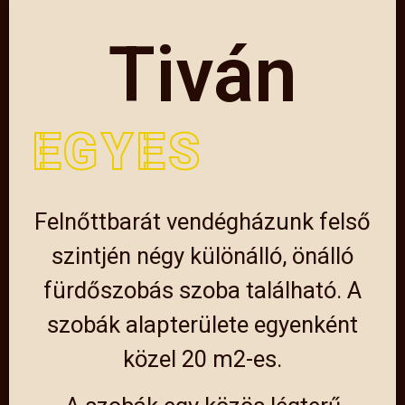
Tiván
EGYES
Felnőttbarát vendégházunk felső
szintjén négy különálló, önálló
fürdőszobás szoba található. A
szobák alapterülete egyenként
közel 20 m2-es.