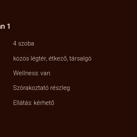
án 1
4 szoba
közös légtér, étkező, társalgó
Wellness: van
Szórakoztató részleg
Ellátás: kérhető