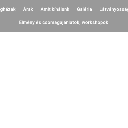
gházak
Árak
Amit kínálunk
Galéria
Látványossá
Élmény és csomagajánlatok, workshopok