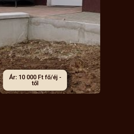
Ár: 10 000 Ft fő/éj -
től