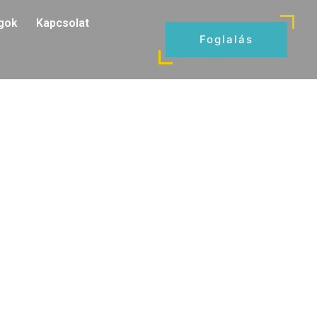
gok
Kapcsolat
Foglalás