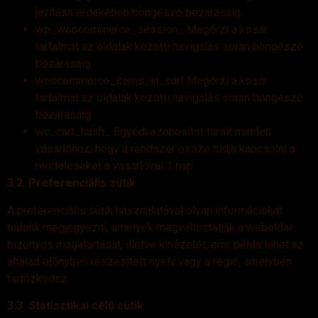
javítása érdekében böngésző bezárásáig
wp_woocommerce_session_ Megőrzi a kosár
tartalmát az oldalak közötti navigálás során böngésző
bezárásáig
woocommerce_items_in_cart Megőrzi a kosár
tartalmát az oldalak közötti navigálás során böngésző
bezárásáig
wc_cart_hash_ Egyedi azonosítót társít minden
vásárlóhoz, hogy a rendszer össze tudja kapcsolni a
rendeléseket a vásárlóval 1 nap
3.2. Preferenciális sütik
A preferenciális sütik használatával olyan információkat
tudunk megjegyezni, amelyek megváltoztatják a weboldal
bizonyos magatartását, illetve kinézetét, erre példa lehet az
általad előnyben részesített nyelv vagy a régió, amelyben
tartózkodsz.
3.3. Statisztikai célú sütik