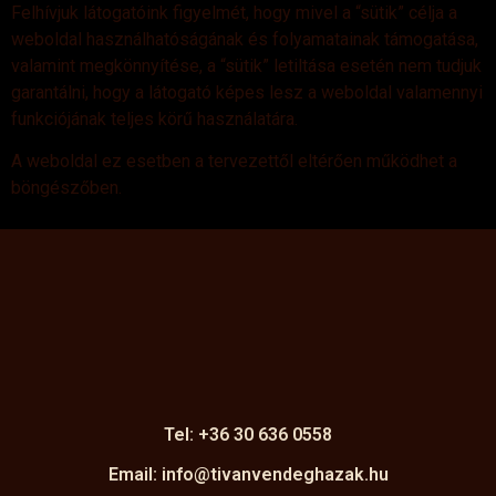
Felhívjuk látogatóink figyelmét, hogy mivel a “sütik” célja a
weboldal használhatóságának és folyamatainak támogatása,
valamint megkönnyítése, a “sütik” letiltása esetén nem tudjuk
garantálni, hogy a látogató képes lesz a weboldal valamennyi
funkciójának teljes körű használatára.
A weboldal ez esetben a tervezettől eltérően működhet a
böngészőben.
Tel: +36 30 636 0558
Email: info@tivanvendeghazak.hu