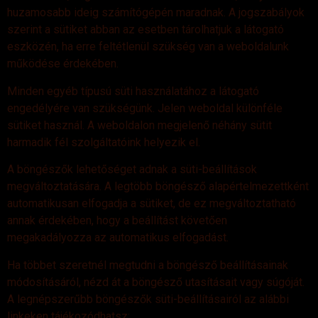
huzamosabb ideig számítógépén maradnak. A jogszabályok
szerint a sütiket abban az esetben tárolhatjuk a látogató
eszközén, ha erre feltétlenül szükség van a weboldalunk
működése érdekében.
Minden egyéb típusú süti használatához a látogató
engedélyére van szükségünk. Jelen weboldal különféle
sütiket használ. A weboldalon megjelenő néhány sütit
harmadik fél szolgáltatóink helyezik el.
A böngészők lehetőséget adnak a süti-beállítások
megváltoztatására. A legtöbb böngésző alapértelmezettként
automatikusan elfogadja a sütiket, de ez megváltoztatható
annak érdekében, hogy a beállítást követően
megakadályozza az automatikus elfogadást.
Ha többet szeretnél megtudni a böngésző beállításainak
módosításáról, nézd át a böngésző utasításait vagy súgóját.
A legnépszerűbb böngészők süti-beállításairól az alábbi
linkeken tájékozódhatsz: