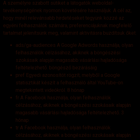
A személyre szabott sütiket a látogatók weboldal-
tevékenységének nyomon követésére használjuk. A cél az,
hogy minél relevánsabb hirdetéseket tegyünk közzé az
egyéni felhasználók számára, preferenciájuknak megfelelő
tartalmat jelenítsünk meg, valamint aktivitásra buzdítsuk őket.
ads/ga-audiences A Google Adwords használja, olyan
felhasználók célzásához, akiknek a böngészési
szokásaik alapján magasabb vásárlási hajladósága
feltételezhető. böngésző bezárásáig
pref Egyedi azonosítót rögzít, melyből a Google
statisztikát készít a felhasználó által YouTube-on
megtekintett videókról. 8 hónap
fr A Facebook használja, olyan felhasználók
célzásához, akiknek a böngészési szokásaik alapján
magasabb vásárlási hajladósága feltételezhető. 3
hónap
tr A Facebook használja, olyan felhasználók
célzásához, akiknek a böngészési szokásaik alapján