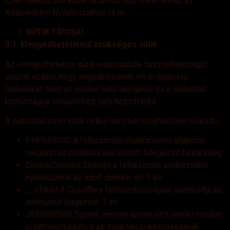
Ezen tájékoztató ablak tartalmaz egy linket ehhez az
Adatvédelmi Nyilatkozathoz is is.
SÜTIK TÍPUSAI
3.1. Elengedhetetlenül szükséges sütik
Az elengedhetetlen sütik weboldalunk használhatóságát
segítik azáltal, hogy engedélyeznek olyan alapvető
funkciókat, mint az oldalon való navigáció és a weboldal
biztonságos területeihez való hozzáférés.
A weboldal ezen sütik nélkül nem tud megfelelően működni.
PHPSESSID A felhasználói munkamenet állapotát
megőrzi az oldalkérések között. böngésző bezárásáig
CookieConsent Eltárolja a felhasználó sütikezelési
nyilatkozatát az adott domain-en. 1 év
__cfduid A Cloudflare tartalomkiszolgáló azonosítja az
internetes forgalmat. 1 év
JSESSIONID Egyedi, anonim azonosítót rendel minden
oldalmegnyitáshoz az oldal használhatóságának