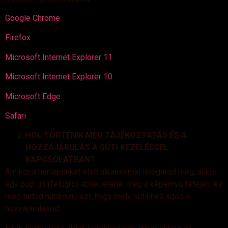
Google Chrome
Firefox
Microsoft Internet Explorer 11
Microsoft Internet Explorer 10
Microsoft Edge
Safari
HOL TÖRTÉNIK MEG TÁJÉKOZTATÁS ÉS A
HOZZÁJÁRULÁS A SÜTI KEZELÉSSEL
KAPCSOLATBAN?
Amikor a honlapunkat első alkalommal látogatod meg, akkor
egy pop-up (felugró) ablak jelenik meg a képernyő tetején, és
meg tudod határozni azt, hogy mely sütikhez adod a
hozzájárulásod.