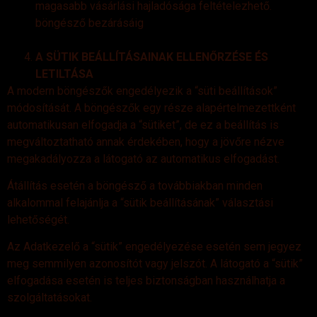
magasabb vásárlási hajladósága feltételezhető.
böngésző bezárásáig
A SÜTIK BEÁLLÍTÁSAINAK ELLENŐRZÉSE ÉS
LETILTÁSA
A modern böngészők engedélyezik a “süti beállítások”
módosítását. A böngészők egy része alapértelmezettként
automatikusan elfogadja a “sütiket”, de ez a beállítás is
megváltoztatható annak érdekében, hogy a jövőre nézve
megakadályozza a látogató az automatikus elfogadást.
Átállítás esetén a böngésző a továbbiakban minden
alkalommal felajánlja a “sütik beállításának” választási
lehetőségét.
Az Adatkezelő a “sütik” engedélyezése esetén sem jegyez
meg semmilyen azonosítót vagy jelszót. A látogató a “sütik”
elfogadása esetén is teljes biztonságban használhatja a
szolgáltatásokat.