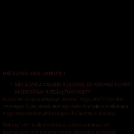
HATÁLYOS: 2026. JANUÁR 1.
MIK AZOK A COOKIE-K (SÜTIK), ÉS HOGYAN TUDOD
MÓDOSÍTANI A BEÁLLÍTÁSOKAT?
A „cookie”-k (továbbiakban: „cookie” vagy „süti”) olyan kis
szöveges fájlok, amelyeket egy weboldal felhasználhat arra,
hogy még hatékonyabbá tegye a felhasználói élményt.
Néhány “süti” csak átmeneti és eltűnik a böngésző
bezárásával, míg léteznek tartós változatok is, melyek