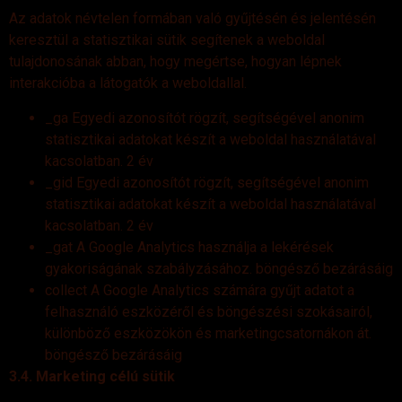
Az adatok névtelen formában való gyűjtésén és jelentésén
keresztül a statisztikai sütik segítenek a weboldal
tulajdonosának abban, hogy megértse, hogyan lépnek
interakcióba a látogatók a weboldallal.
_ga Egyedi azonosítót rögzít, segítségével anonim
statisztikai adatokat készít a weboldal használatával
kacsolatban. 2 év
_gid Egyedi azonosítót rögzít, segítségével anonim
statisztikai adatokat készít a weboldal használatával
kacsolatban. 2 év
_gat A Google Analytics használja a lekérések
gyakoriságának szabályzásához. böngésző bezárásáig
collect A Google Analytics számára gyűjt adatot a
felhasználó eszközéről és böngészési szokásairól,
különböző eszközökön és marketingcsatornákon át.
böngésző bezárásáig
3.4. Marketing célú sütik